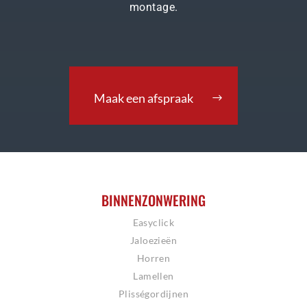
montage.
Maak een afspraak
BINNENZONWERING
Easyclick
Jaloezieën
Horren
Lamellen
Plisségordijnen