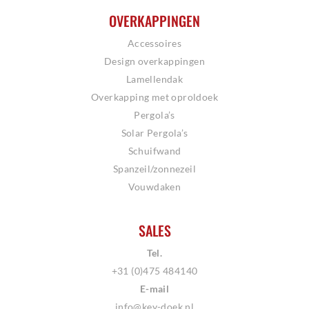
OVERKAPPINGEN
Accessoires
Design overkappingen
Lamellendak
Overkapping met oproldoek
Pergola’s
Solar Pergola’s
Schuifwand
Spanzeil/zonnezeil
Vouwdaken
SALES
Tel.
+31 (0)475 484140
E-mail
info@key-doek.nl