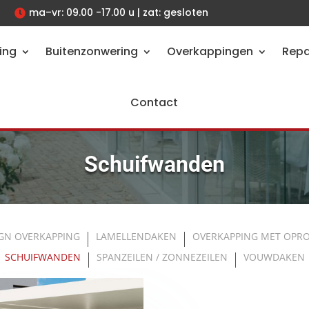
ma–vr: 09.00 -17.00 u | zat: gesloten

ing
Buitenzonwering
Overkappingen
Repa
Contact
Schuifwanden
GN OVERKAPPING
LAMELLENDAKEN
OVERKAPPING MET OPR
SCHUIFWANDEN
SPANZEILEN / ZONNEZEILEN
VOUWDAKEN