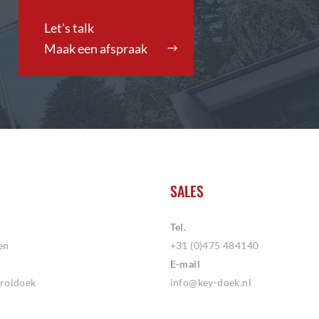
Maak een afspraak
SALES
Tel.
en
+31 (0)475 484140
E-mail
roldoek
info@key-doek.nl