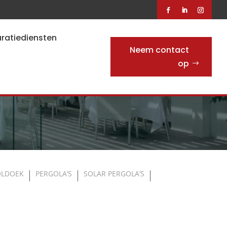
ratiediensten
Neem contact
op
OLDOEK
PERGOLA’S
SOLAR PERGOLA’S