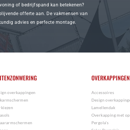
woning of bedrijfspand kan betekenen?
blijvende offerte aan. De vakmensen van
kundig advies en perfecte montage.
ITENZONWERING
OVERKAPPINGEN
ign overkappingen
Accessoires
ikarmschermen
Design overkapping
kiezen
Lamellendak
asols
Overkapping met op
haararmschermen
Pergola’s