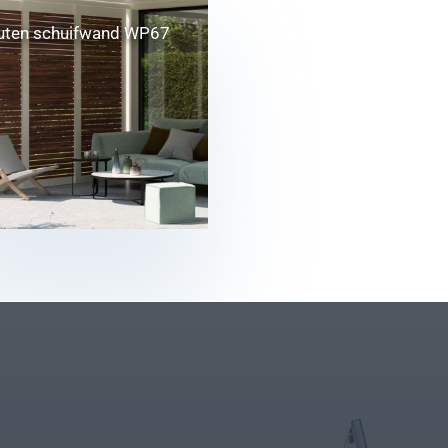
uten schuifwand WP67