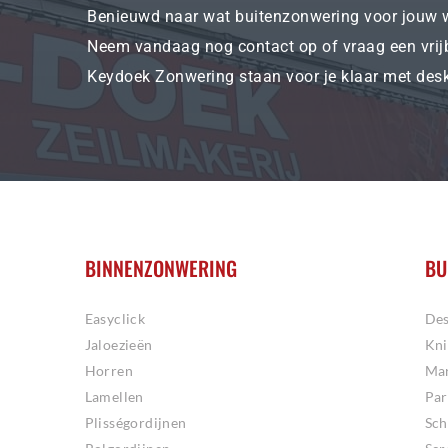
Benieuwd naar wat buitenzonwering voor jouw 
Neem vandaag nog contact op of vraag een vrij
Keydoek Zonwering staan voor je klaar met des
BINNENZONWERING
BU
Easyclick
Des
Jaloezieën
Kn
Horren
Mar
Lamellen
Par
Plisségordijnen
Sc