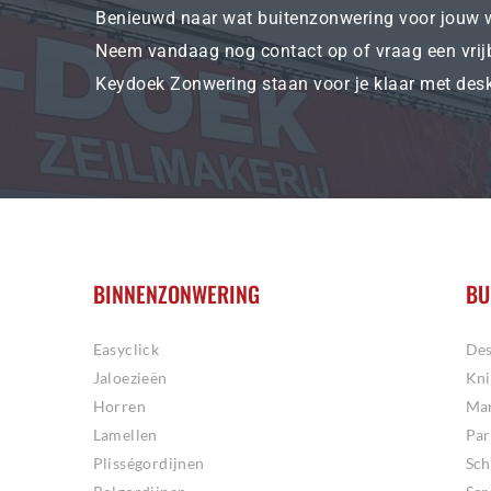
Benieuwd naar wat buitenzonwering voor jouw 
Neem vandaag nog contact op of vraag een vrij
Keydoek Zonwering staan voor je klaar met des
BINNENZONWERING
BU
Easyclick
Des
Jaloezieën
Kn
Horren
Mar
Lamellen
Par
Plisségordijnen
Sc