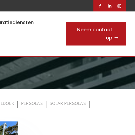
ratiediensten
Neem contact
op
OLDOEK
PERGOLA’S
SOLAR PERGOLA’S