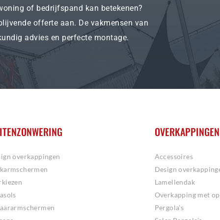
woning of bedrijfspand kan betekenen?
blijvende offerte aan. De vakmensen van
kundig advies en perfecte montage.
ITENZONWERING
OVERKAPPINGEN
ign overkappingen
Accessoires
ikarmschermen
Design overkapping
kiezen
Lamellendak
asols
Overkapping met op
haararmschermen
Pergola’s