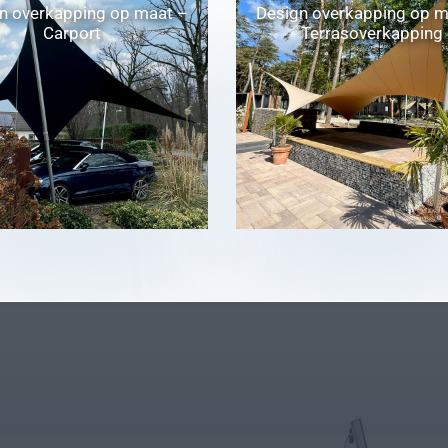
n overkapping op maat –
Design overkapping op m
Carport
Terrasoverkapping