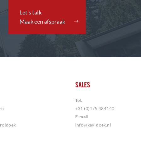
Maak een afspraak
SALES
Tel.
en
+31 (0)475 484140
E-mail
roldoek
info@key-doek.nl