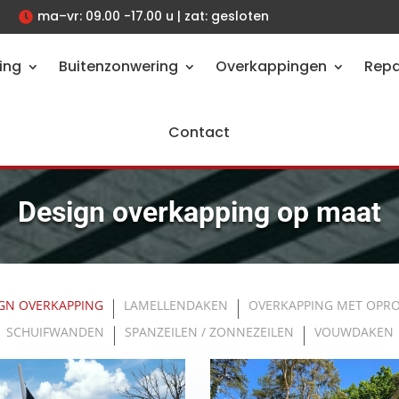
ma–vr: 09.00 -17.00 u | zat: gesloten

ing
Buitenzonwering
Overkappingen
Repa
Contact
Design overkapping op maat
GN OVERKAPPING
LAMELLENDAKEN
OVERKAPPING MET OPR
SCHUIFWANDEN
SPANZEILEN / ZONNEZEILEN
VOUWDAKEN