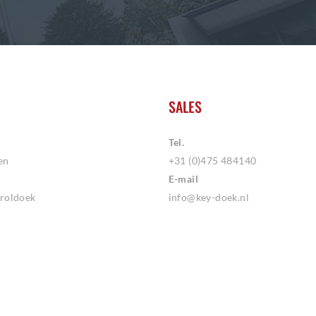
SALES
Tel.
en
+31 (0)475 484140
E-mail
roldoek
info@key-doek.nl