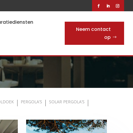
ratiediensten
Neem contact
op
OLDOEK
PERGOLA’S
SOLAR PERGOLA’S