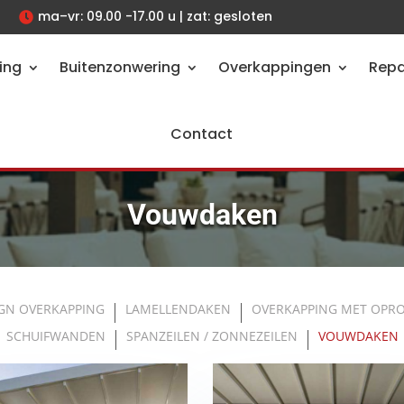
ma–vr: 09.00 -17.00 u | zat: gesloten

ing
Buitenzonwering
Overkappingen
Repa
Contact
Vouwdaken
GN OVERKAPPING
LAMELLENDAKEN
OVERKAPPING MET OPR
SCHUIFWANDEN
SPANZEILEN / ZONNEZEILEN
VOUWDAKEN