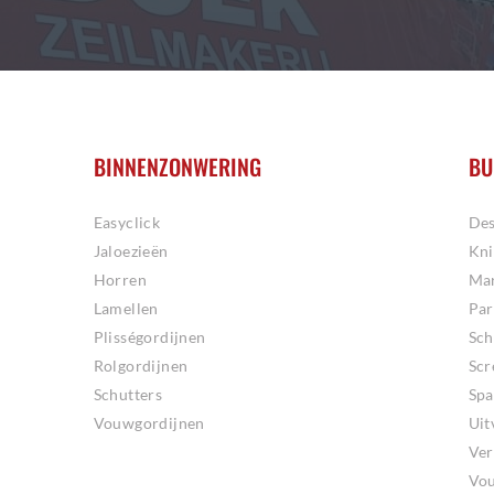
BINNENZONWERING
BU
Easyclick
Des
Jaloezieën
Kn
Horren
Mar
Lamellen
Par
Plisségordijnen
Sc
Rolgordijnen
Scr
Schutters
Spa
Vouwgordijnen
Uit
Ver
Vo