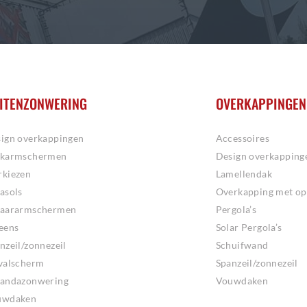
ITENZONWERING
OVERKAPPINGEN
ign overkappingen
Accessoires
ikarmschermen
Design overkapping
kiezen
Lamellendak
asols
Overkapping met op
haararmschermen
Pergola’s
eens
Solar Pergola’s
nzeil/zonnezeil
Schuifwand
valscherm
Spanzeil/zonnezeil
andazonwering
Vouwdaken
uwdaken