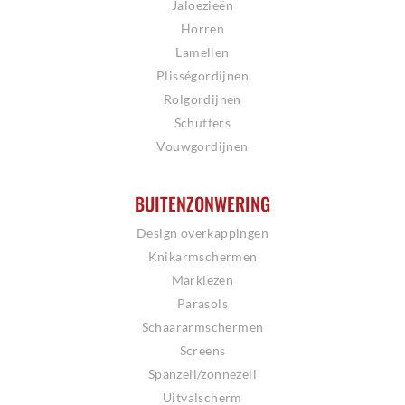
Jaloezieën
Horren
Lamellen
Plisségordijnen
Rolgordijnen
Schutters
Vouwgordijnen
BUITENZONWERING
Design overkappingen
Knikarmschermen
Markiezen
Parasols
Schaararmschermen
Screens
Spanzeil/zonnezeil
Uitvalscherm