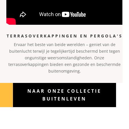
TERRASOVERKAPPINGEN EN PERGOLA'S
Ervaar het beste van beide werelden – geniet van de
buitenl
ucht terwijl je tegelijkertijd beschermd bent tegen
ongunstige weersomstandigheden. Onze
terrasoverkappingen bieden een gezonde en beschermde
buitenomgeving.
NAAR ONZE COLLECTIE
BUITENLEVEN