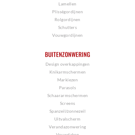
Lamellen
Plisségordijnen
Rolgordijnen
Schutters
Vouwgordijnen
BUITENZONWERING
Design overkappingen
Knikarmschermen
Markiezen
Parasols
Schaararmschermen
Screens
Spanzeil/zonnezeil
Uitvalscherm
Verandazonwering
Vouwdaken