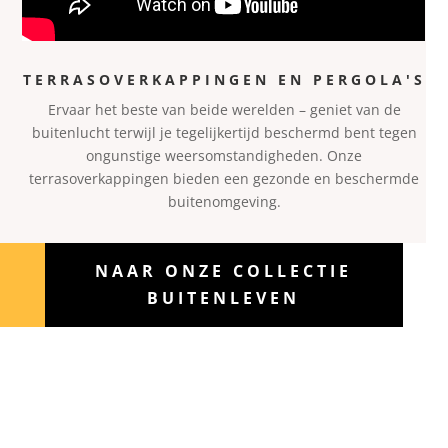
TERRASOVERKAPPINGEN EN PERGOLA'S
Ervaar het beste van beide werelden – geniet van de
buitenl
ucht terwijl je tegelijkertijd beschermd bent tegen
ongunstige weersomstandigheden. Onze
terrasoverkappingen bieden een gezonde en beschermde
buitenomgeving.
NAAR ONZE COLLECTIE
BUITENLEVEN