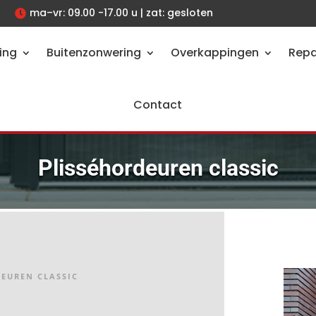
ma–vr: 09.00 -17.00 u | zat: gesloten

ing
Buitenzonwering
Overkappingen
Repa
Contact
Plisséhordeuren classic
DEUREN CLASSIC