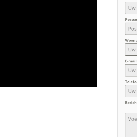
Postc
Woonp
E-mai
Telef
Berich