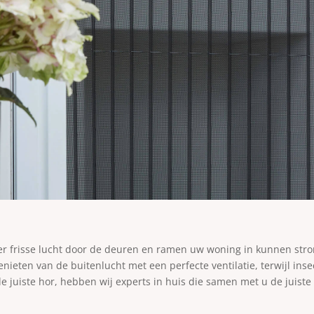
dat er frisse lucht door de deuren en ramen uw woning in kunnen st
eten van de buitenlucht met een perfecte ventilatie, terwijl inse
de juiste hor, hebben wij experts in huis die samen met u de juis