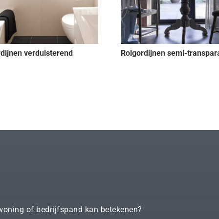
rdijnen verduisterend
Rolgordijnen semi-transpar
woning of bedrijfspand kan betekenen?