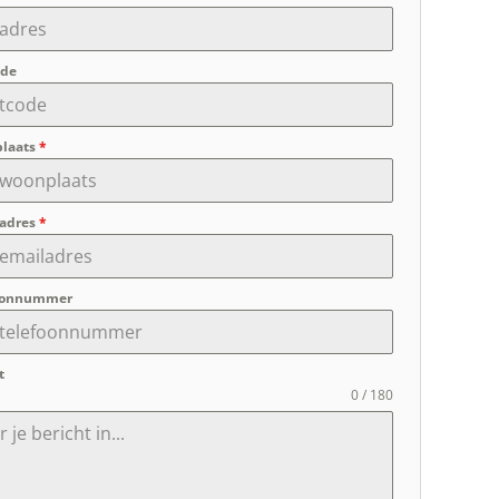
ode
laats
*
ladres
*
oonnummer
t
0 / 180