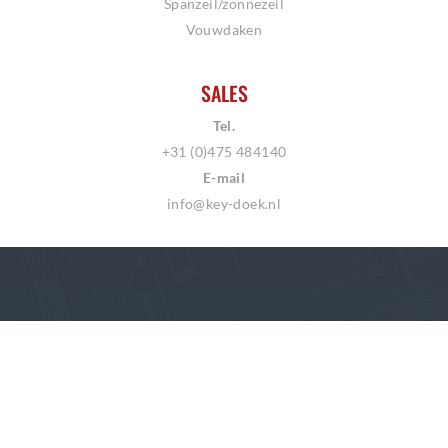
Spanzeil/zonnezeil
Vouwdaken
SALES
Tel.
+31 (0)475 484140
E-mail
info@key-doek.nl
Copyright © 2026
Terms of Service
Privacy Policy