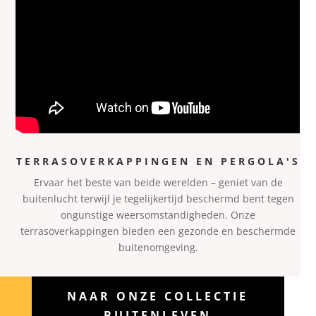
TERRASOVERKAPPINGEN EN PERGOLA'S
Ervaar het beste van beide werelden – geniet van de
buitenl
ucht terwijl je tegelijkertijd beschermd bent tegen
ongunstige weersomstandigheden. Onze
terrasoverkappingen bieden een gezonde en beschermde
buitenomgeving.
NAAR ONZE COLLECTIE
BUITENLEVEN