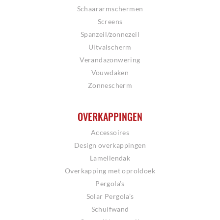
Schaararmschermen
Screens
Spanzeil/zonnezeil
Uitvalscherm
Verandazonwering
Vouwdaken
Zonnescherm
OVERKAPPINGEN
Accessoires
Design overkappingen
Lamellendak
Overkapping met oproldoek
Pergola’s
Solar Pergola’s
Schuifwand