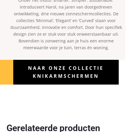
Onder het motto ‘Smarter. Simpler. Sustainable.’
introduceert Harol, na jaren van doorgedreven
ontwikkeling, drie nieuwe zonneschermcollecties. De
collecties ‘Minimal’, ‘Elegant’ en ‘Curved’ staan voor
duurzaamheid, innovatie en comfort. Door hun specifiek
design zien ze er stuk voor stuk onweerstaanbaar uit.
Bovendien is zonwering aan je huis een enorme
meerwaarde voor je tuin, terras én woning.
NAAR ONZE COLLECTIE
KNIKARMSCHERMEN
Gerelateerde producten