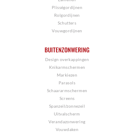
Plisségordijnen
Rolgordijnen
Schutters
Vouwgordijnen
BUITENZONWERING
Design overkappingen
Knikarmschermen
Markiezen
Parasols
Schaararmschermen
Screens
Spanzeil/zonnezeil
Uitvalscherm
Verandazonwering
Vouwdaken