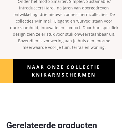
Onder het motto ‘Smarter. Simpler. Sustainable.’
introduceert Harol, na jaren van doorgedreven
ontwikkeling, drie nieuwe zonneschermcollecties. De
collecties ‘Minimal’, ‘Elegant’ en ‘Curved’ staan voor
duurzaamheid, innovatie en comfort. Door hun specifiek
design zien ze er stuk voor stuk onweerstaanbaar uit.
Bovendien is zonwering aan je huis een enorme
meerwaarde voor je tuin, terras én woning.
NAAR ONZE COLLECTIE
KNIKARMSCHERMEN
Gerelateerde producten