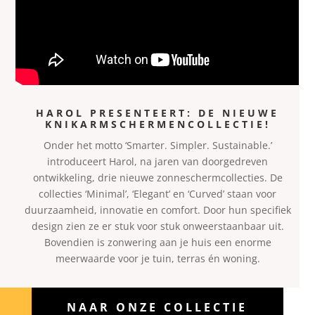
HAROL PRESENTEERT: DE NIEUWE
KNIKARMSCHERMENCOLLECTIE!
Onder het motto ‘Smarter. Simpler. Sustainable.’
introduceert Harol, na jaren van doorgedreven
ontwikkeling, drie nieuwe zonneschermcollecties. De
collecties ‘Minimal’, ‘Elegant’ en ‘Curved’ staan voor
duurzaamheid, innovatie en comfort. Door hun specifiek
design zien ze er stuk voor stuk onweerstaanbaar uit.
Bovendien is zonwering aan je huis een enorme
meerwaarde voor je tuin, terras én woning.
NAAR ONZE COLLECTIE