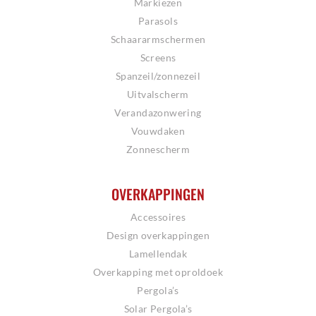
Markiezen
Parasols
Schaararmschermen
Screens
Spanzeil/zonnezeil
Uitvalscherm
Verandazonwering
Vouwdaken
Zonnescherm
OVERKAPPINGEN
Accessoires
Design overkappingen
Lamellendak
Overkapping met oproldoek
Pergola’s
Solar Pergola’s