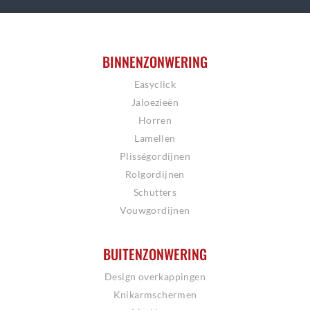
BINNENZONWERING
Easyclick
Jaloezieën
Horren
Lamellen
Plisségordijnen
Rolgordijnen
Schutters
Vouwgordijnen
BUITENZONWERING
Design overkappingen
Knikarmschermen