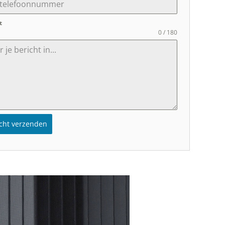
t
0 / 180
icht verzenden