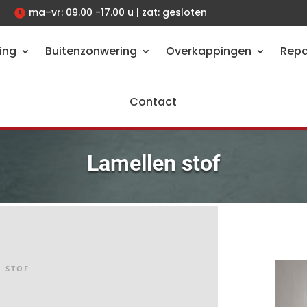
ma–vr: 09.00 -17.00 u | zat: gesloten

ing
Buitenzonwering
Overkappingen
Repa
Contact
Lamellen stof
 STOF