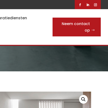
ratiediensten
Neem contact
op