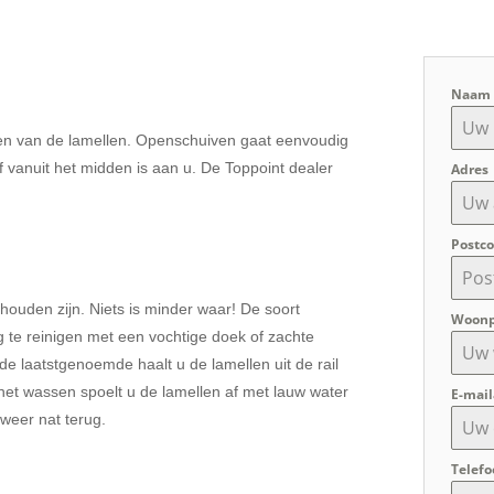
Naa
aien van de lamellen. Openschuiven gaat eenvoudig
f vanuit het midden is aan u. De Toppoint dealer
Adres
Postc
rhouden zijn. Niets is minder waar! De soort
Woonp
g te reinigen met een vochtige doek of zachte
 de laatstgenoemde haalt u de lamellen uit de rail
 het wassen spoelt u de lamellen af met lauw water
E-mai
 weer nat terug.
Telef