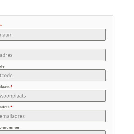
m
*
ode
laats
*
ladres
*
oonnummer