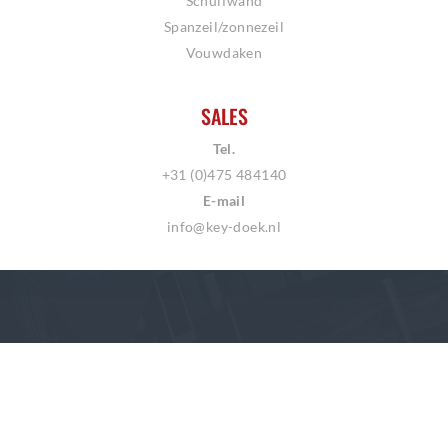
Schuifwand
Spanzeil/zonnezeil
Vouwdaken
SALES
Tel.
+31 (0)475 484140
E-mail
info@key-doek.nl
Copyright © 2026
Terms of Service
Privacy Policy